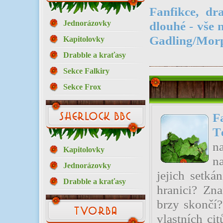
Fanfikce, dr
Jednorázovky
dlouhé - vše
Gadling/Mor
Kapitolovky
Drabble a kraťasy
Sekce Falkiry
Sekce Frox
F
T
na
Kapitolovky
n
Jednorázovky
jejich setká
Drabble a kraťasy
hranici? Zn
brzy skončí?
vlastních ci