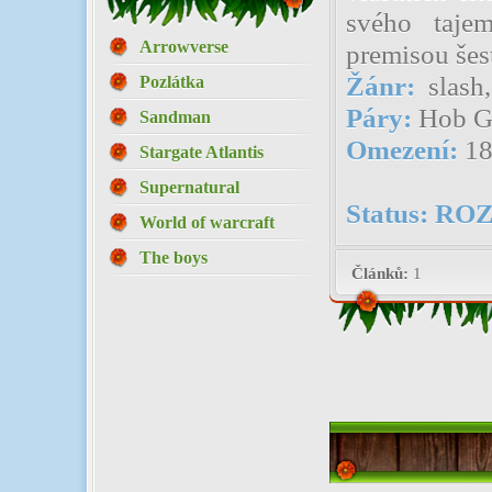
svého tajem
Arrowverse
premisou šes
Žánr:
slash,
Pozlátka
Páry:
Hob G
Sandman
Omezení:
18
Stargate Atlantis
Supernatural
Status:
ROZ
World of warcraft
The boys
Článků:
1